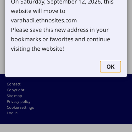
On Saturday, September 12, 2026, this
website will move to
varahadi.ethnosites.com
आमाले अजून आपल्या काई माईत्या अन् प्रश्न पाठवा
Please save this new address in your
bookmarks or favorites and continue
visiting the website!
Share
OK
Footer
Contact
Copyright
Site map
Privacy policy
Cookie settings
Log in