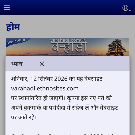
Skip to main content
Se
होम
ध्यान
वऱ्हाडीं डॉट कॉम मध्ये तुमचं स्वागत आहे
शनिवार, 12 सितंबर 2026 को यह वेबसाइट
varahadi.ethnosites.com
वऱ्हाडी वेबसाईट मध्ये आमी तुमच्या साठी ,वऱ्हाडीं बायबल
पर स्थानांतरित हो जाएगी। कृपया इस नए पते को
,वऱ्हाडीं एंड्रॉयड बायबल वऱ्हाडीं गाने , वऱ्हाडीं कथा
अपने बुकमार्क या पसंदीदा में सहेज लें और वेबसाइट
,वऱ्हाडीं संस्कृती फोटो , वऱ्हाडीं वी बी एस फोटो ,वऱ्हाडीं
पर आते रहें।
मंडली चे फोटो . बनवलेल हाय आमची अशी आशा आहे, कि
हे सगळ तुम्हाले चांगल वाटीन